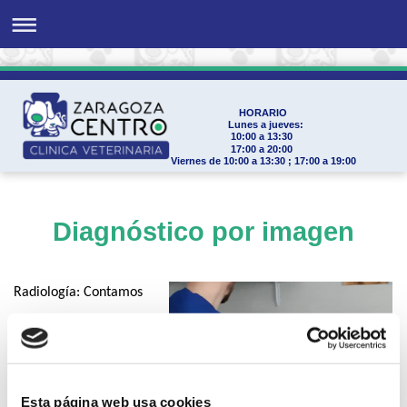
HORARIO
Lunes a jueves:
10:00 a 13:30
17:00 a 20:00
Viernes de 10:00 a 13:30 ; 17:00 a 19:00
Diagnóstico por imagen
Radiología: Contamos
con la tecnología más
avanzada en radiología
digital pudiendo, en
Esta página web usa cookies
sólo segundos, obtener