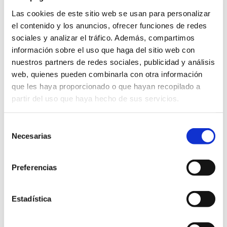
las imágenes más
Las cookies de este sitio web se usan para personalizar
el contenido y los anuncios, ofrecer funciones de redes
detalladas del interior
sociales y analizar el tráfico. Además, compartimos
de nuestros pacientes.
información sobre el uso que haga del sitio web con
nuestros partners de redes sociales, publicidad y análisis
Ecografía: Los ultrasonidos y nuestra experiencia nos permiten
web, quienes pueden combinarla con otra información
que les haya proporcionado o que hayan recopilado a
dar un paso más allá en el diagnóstico por imagen.
partir del uso que haya hecho de sus servicios.
Otros servicios de la clínica
Selección
Necesarias
de
consentimiento
Preferencias
Estadística